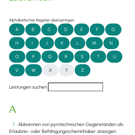
Alphabetisches Register überspringen
A
B
C
D
E
F
G
H
I
J
K
L
M
N
O
P
Q
R
S
T
U
V
W
X
Y
Z
Leistungen suchen
A
Abbrennen von pyrotechnischen Gegenständen als
Erlaubnis- oder Befähigungsscheininhaber anzeigen