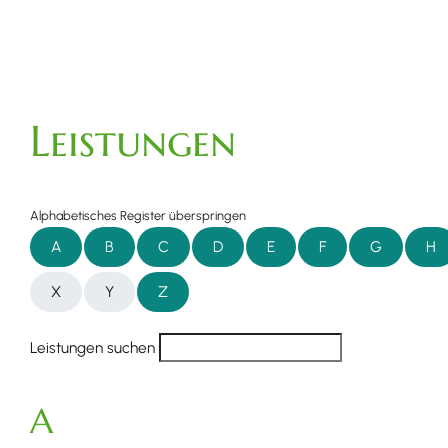
Leistungen
Alphabetisches Register überspringen
A
B
C
D
E
F
G
H
X
Y
Z
Leistungen suchen
A