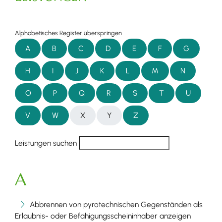
Alphabetisches Register überspringen
A
B
C
D
E
F
G
H
I
J
K
L
M
N
O
P
Q
R
S
T
U
V
W
X
Y
Z
Leistungen suchen
A
Abbrennen von pyrotechnischen Gegenständen als
Erlaubnis- oder Befähigungsscheininhaber anzeigen