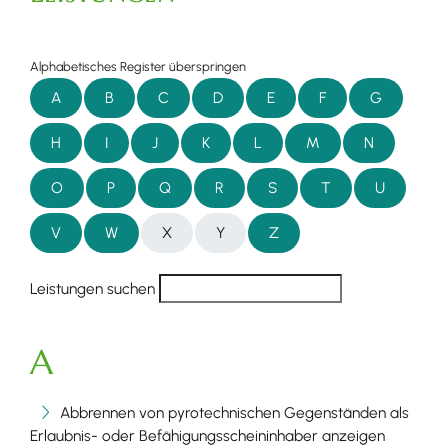
Alphabetisches Register überspringen
A
B
C
D
E
F
G
H
I
J
K
L
M
N
O
P
Q
R
S
T
U
V
W
X
Y
Z
Leistungen suchen
A
Abbrennen von pyrotechnischen Gegenständen als
Erlaubnis- oder Befähigungsscheininhaber anzeigen