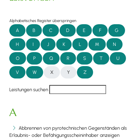
Alphabetisches Register überspringen
A
B
C
D
E
F
G
H
I
J
K
L
M
N
O
P
Q
R
S
T
U
V
W
X
Y
Z
Leistungen suchen
A
Abbrennen von pyrotechnischen Gegenständen als
Erlaubnis- oder Befähigungsscheininhaber anzeigen