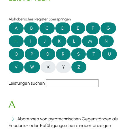
Alphabetisches Register überspringen
A
B
C
D
E
F
G
H
I
J
K
L
M
N
O
P
Q
R
S
T
U
V
W
X
Y
Z
Leistungen suchen
A
Abbrennen von pyrotechnischen Gegenständen als
Erlaubnis- oder Befähigungsscheininhaber anzeigen