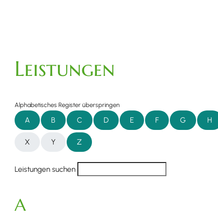
Leistungen
Alphabetisches Register überspringen
A
B
C
D
E
F
G
H
X
Y
Z
Leistungen suchen
A