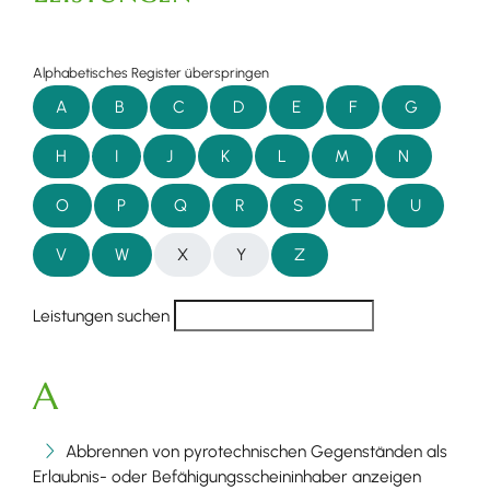
Alphabetisches Register überspringen
A
B
C
D
E
F
G
H
I
J
K
L
M
N
O
P
Q
R
S
T
U
V
W
X
Y
Z
Leistungen suchen
A
Abbrennen von pyrotechnischen Gegenständen als
Erlaubnis- oder Befähigungsscheininhaber anzeigen