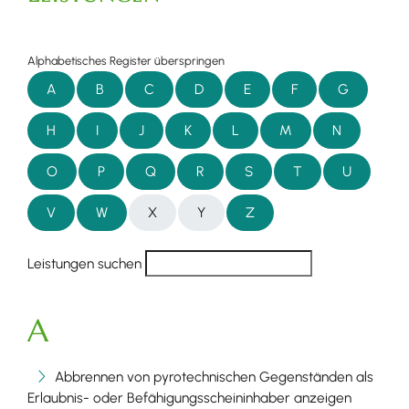
Alphabetisches Register überspringen
A
B
C
D
E
F
G
H
I
J
K
L
M
N
O
P
Q
R
S
T
U
V
W
X
Y
Z
Leistungen suchen
A
Abbrennen von pyrotechnischen Gegenständen als
Erlaubnis- oder Befähigungsscheininhaber anzeigen