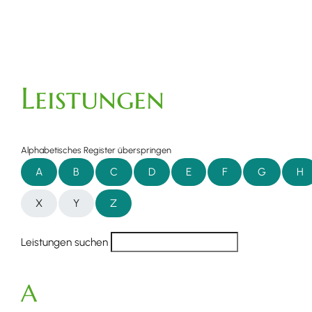
Leistungen
Alphabetisches Register überspringen
A
B
C
D
E
F
G
H
X
Y
Z
Leistungen suchen
A