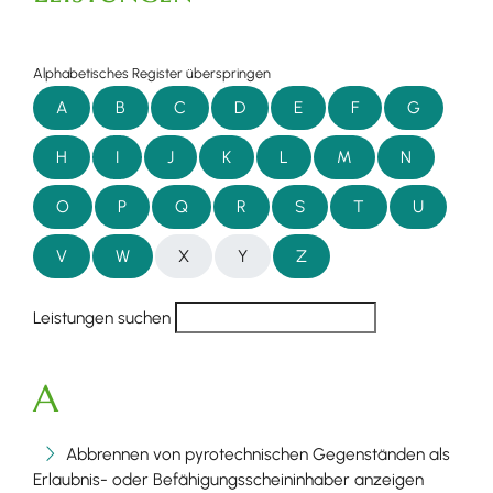
Alphabetisches Register überspringen
A
B
C
D
E
F
G
H
I
J
K
L
M
N
O
P
Q
R
S
T
U
V
W
X
Y
Z
Leistungen suchen
A
Abbrennen von pyrotechnischen Gegenständen als
Erlaubnis- oder Befähigungsscheininhaber anzeigen