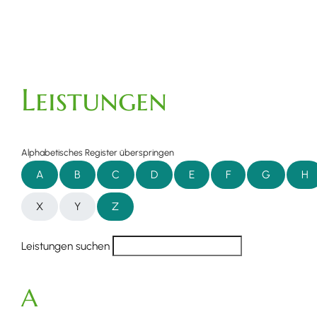
Leistungen
Alphabetisches Register überspringen
A
B
C
D
E
F
G
H
X
Y
Z
Leistungen suchen
A