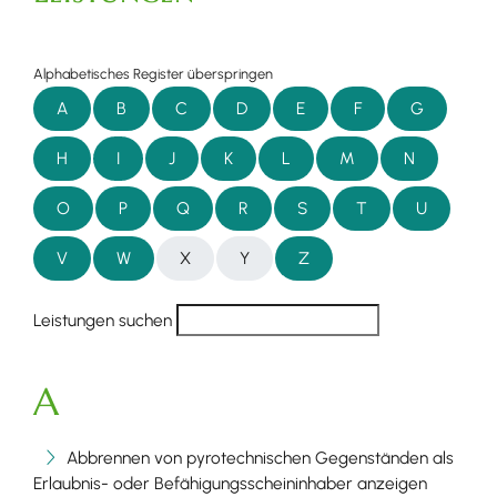
Alphabetisches Register überspringen
A
B
C
D
E
F
G
H
I
J
K
L
M
N
O
P
Q
R
S
T
U
V
W
X
Y
Z
Leistungen suchen
A
Abbrennen von pyrotechnischen Gegenständen als
Erlaubnis- oder Befähigungsscheininhaber anzeigen