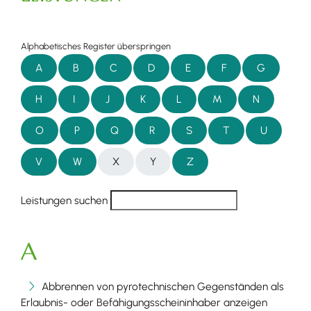
Alphabetisches Register überspringen
A
B
C
D
E
F
G
H
I
J
K
L
M
N
O
P
Q
R
S
T
U
V
W
X
Y
Z
Leistungen suchen
A
Abbrennen von pyrotechnischen Gegenständen als
Erlaubnis- oder Befähigungsscheininhaber anzeigen