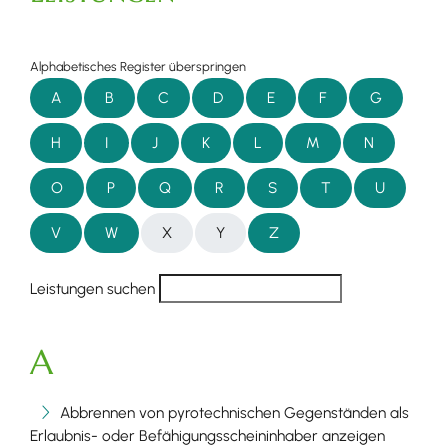
Alphabetisches Register überspringen
A
B
C
D
E
F
G
H
I
J
K
L
M
N
O
P
Q
R
S
T
U
V
W
X
Y
Z
Leistungen suchen
A
Abbrennen von pyrotechnischen Gegenständen als
Erlaubnis- oder Befähigungsscheininhaber anzeigen