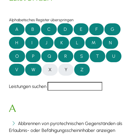
Alphabetisches Register überspringen
A
B
C
D
E
F
G
H
I
J
K
L
M
N
O
P
Q
R
S
T
U
V
W
X
Y
Z
Leistungen suchen
A
Abbrennen von pyrotechnischen Gegenständen als
Erlaubnis- oder Befähigungsscheininhaber anzeigen