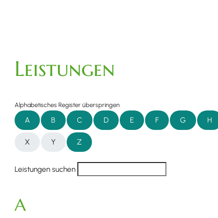
Leistungen
Alphabetisches Register überspringen
A
B
C
D
E
F
G
H
X
Y
Z
Leistungen suchen
A