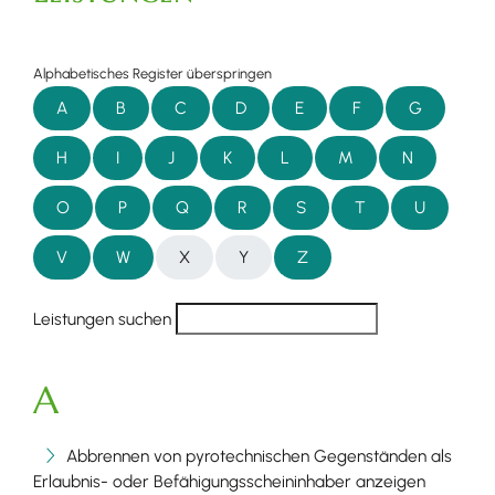
Alphabetisches Register überspringen
A
B
C
D
E
F
G
H
I
J
K
L
M
N
O
P
Q
R
S
T
U
V
W
X
Y
Z
Leistungen suchen
A
Abbrennen von pyrotechnischen Gegenständen als
Erlaubnis- oder Befähigungsscheininhaber anzeigen