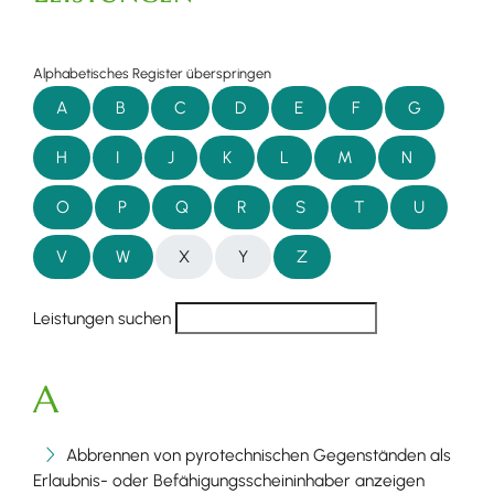
Alphabetisches Register überspringen
A
B
C
D
E
F
G
H
I
J
K
L
M
N
O
P
Q
R
S
T
U
V
W
X
Y
Z
Leistungen suchen
A
Abbrennen von pyrotechnischen Gegenständen als
Erlaubnis- oder Befähigungsscheininhaber anzeigen