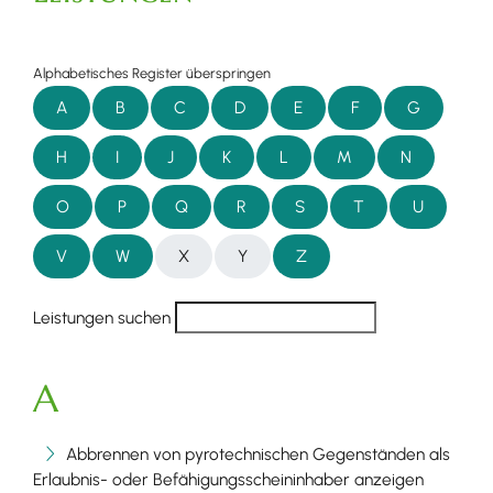
Alphabetisches Register überspringen
A
B
C
D
E
F
G
H
I
J
K
L
M
N
O
P
Q
R
S
T
U
V
W
X
Y
Z
Leistungen suchen
A
Abbrennen von pyrotechnischen Gegenständen als
Erlaubnis- oder Befähigungsscheininhaber anzeigen