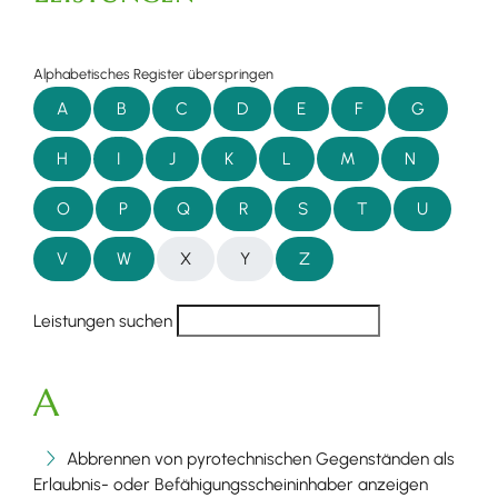
Alphabetisches Register überspringen
A
B
C
D
E
F
G
H
I
J
K
L
M
N
O
P
Q
R
S
T
U
V
W
X
Y
Z
Leistungen suchen
A
Abbrennen von pyrotechnischen Gegenständen als
Erlaubnis- oder Befähigungsscheininhaber anzeigen