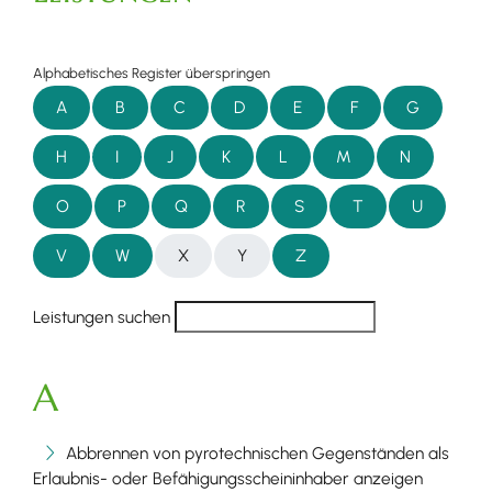
Alphabetisches Register überspringen
A
B
C
D
E
F
G
H
I
J
K
L
M
N
O
P
Q
R
S
T
U
V
W
X
Y
Z
Leistungen suchen
A
Abbrennen von pyrotechnischen Gegenständen als
Erlaubnis- oder Befähigungsscheininhaber anzeigen