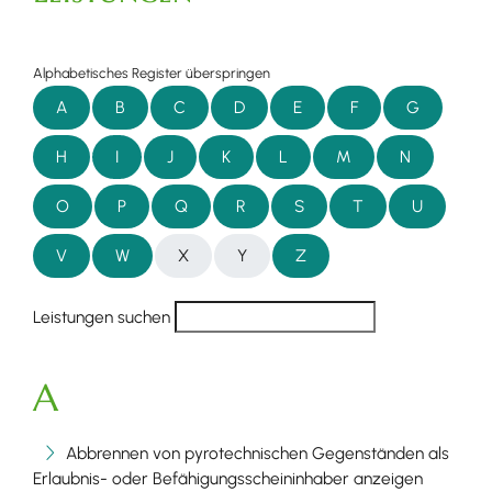
Alphabetisches Register überspringen
A
B
C
D
E
F
G
H
I
J
K
L
M
N
O
P
Q
R
S
T
U
V
W
X
Y
Z
Leistungen suchen
A
Abbrennen von pyrotechnischen Gegenständen als
Erlaubnis- oder Befähigungsscheininhaber anzeigen