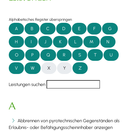
Alphabetisches Register überspringen
A
B
C
D
E
F
G
H
I
J
K
L
M
N
O
P
Q
R
S
T
U
V
W
X
Y
Z
Leistungen suchen
A
Abbrennen von pyrotechnischen Gegenständen als
Erlaubnis- oder Befähigungsscheininhaber anzeigen