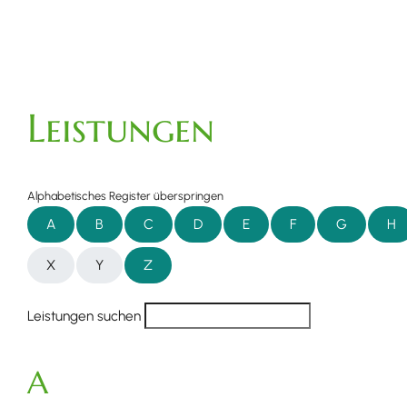
Leistungen
Alphabetisches Register überspringen
A
B
C
D
E
F
G
H
X
Y
Z
Leistungen suchen
A