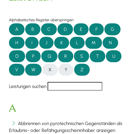
Alphabetisches Register überspringen
A
B
C
D
E
F
G
H
I
J
K
L
M
N
O
P
Q
R
S
T
U
V
W
X
Y
Z
Leistungen suchen
A
Abbrennen von pyrotechnischen Gegenständen als
Erlaubnis- oder Befähigungsscheininhaber anzeigen