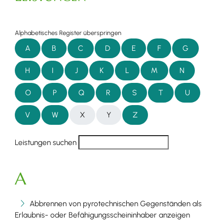
Alphabetisches Register überspringen
A
B
C
D
E
F
G
H
I
J
K
L
M
N
O
P
Q
R
S
T
U
V
W
X
Y
Z
Leistungen suchen
A
Abbrennen von pyrotechnischen Gegenständen als
Erlaubnis- oder Befähigungsscheininhaber anzeigen