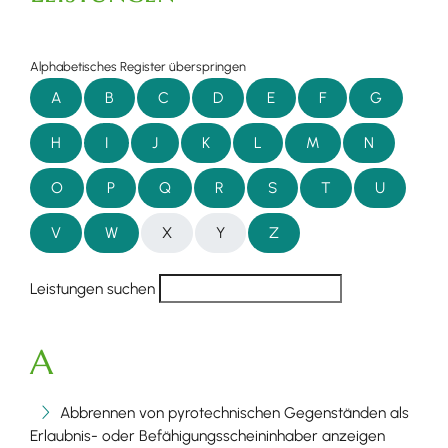
Alphabetisches Register überspringen
A
B
C
D
E
F
G
H
I
J
K
L
M
N
O
P
Q
R
S
T
U
V
W
X
Y
Z
Leistungen suchen
A
Abbrennen von pyrotechnischen Gegenständen als
Erlaubnis- oder Befähigungsscheininhaber anzeigen