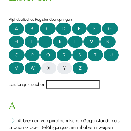
Alphabetisches Register überspringen
A
B
C
D
E
F
G
H
I
J
K
L
M
N
O
P
Q
R
S
T
U
V
W
X
Y
Z
Leistungen suchen
A
Abbrennen von pyrotechnischen Gegenständen als
Erlaubnis- oder Befähigungsscheininhaber anzeigen