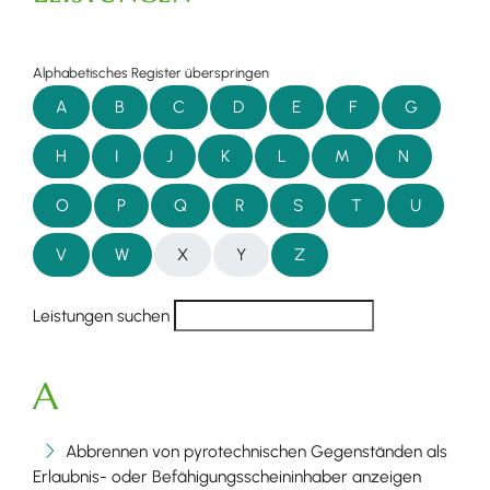
Alphabetisches Register überspringen
A
B
C
D
E
F
G
H
I
J
K
L
M
N
O
P
Q
R
S
T
U
V
W
X
Y
Z
Leistungen suchen
A
Abbrennen von pyrotechnischen Gegenständen als
Erlaubnis- oder Befähigungsscheininhaber anzeigen