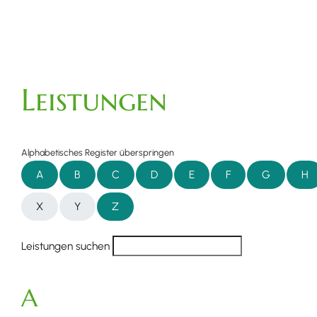
Leistungen
Alphabetisches Register überspringen
A
B
C
D
E
F
G
H
X
Y
Z
Leistungen suchen
A