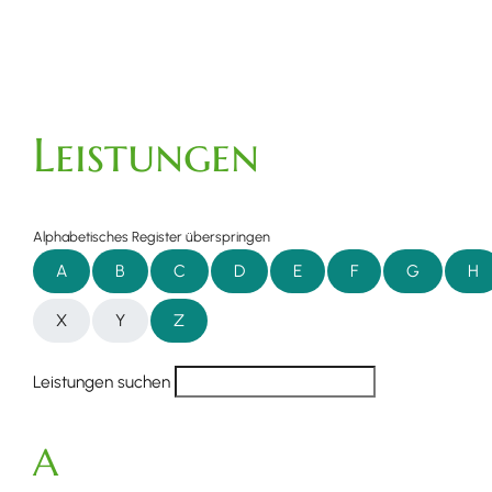
Leistungen
Alphabetisches Register überspringen
A
B
C
D
E
F
G
H
X
Y
Z
Leistungen suchen
A