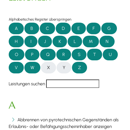
Alphabetisches Register überspringen
A
B
C
D
E
F
G
H
I
J
K
L
M
N
O
P
Q
R
S
T
U
V
W
X
Y
Z
Leistungen suchen
A
Abbrennen von pyrotechnischen Gegenständen als
Erlaubnis- oder Befähigungsscheininhaber anzeigen