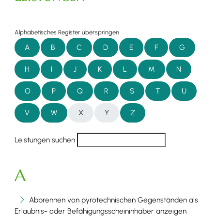
Alphabetisches Register überspringen
A
B
C
D
E
F
G
H
I
J
K
L
M
N
O
P
Q
R
S
T
U
V
W
X
Y
Z
Leistungen suchen
A
Abbrennen von pyrotechnischen Gegenständen als
Erlaubnis- oder Befähigungsscheininhaber anzeigen