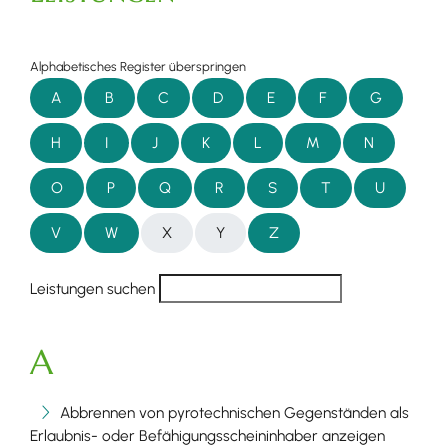
Alphabetisches Register überspringen
A
B
C
D
E
F
G
H
I
J
K
L
M
N
O
P
Q
R
S
T
U
V
W
X
Y
Z
Leistungen suchen
A
Abbrennen von pyrotechnischen Gegenständen als
Erlaubnis- oder Befähigungsscheininhaber anzeigen