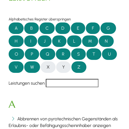
Alphabetisches Register überspringen
A
B
C
D
E
F
G
H
I
J
K
L
M
N
O
P
Q
R
S
T
U
V
W
X
Y
Z
Leistungen suchen
A
Abbrennen von pyrotechnischen Gegenständen als
Erlaubnis- oder Befähigungsscheininhaber anzeigen