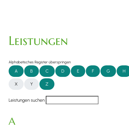
Leistungen
Alphabetisches Register überspringen
A
B
C
D
E
F
G
H
X
Y
Z
Leistungen suchen
A