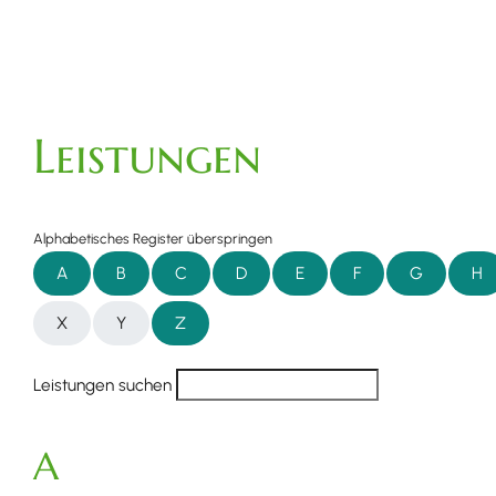
Leistungen
Alphabetisches Register überspringen
A
B
C
D
E
F
G
H
X
Y
Z
Leistungen suchen
A