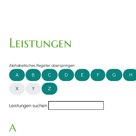
Leistungen
Alphabetisches Register überspringen
A
B
C
D
E
F
G
H
X
Y
Z
Leistungen suchen
A