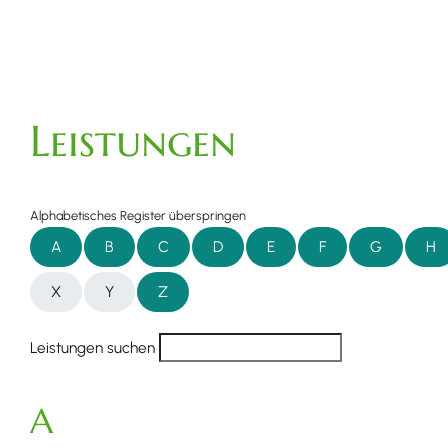
Leistungen
Alphabetisches Register überspringen
A
B
C
D
E
F
G
H
X
Y
Z
Leistungen suchen
A