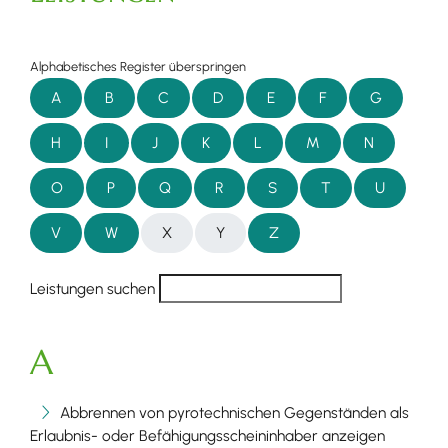
Alphabetisches Register überspringen
A
B
C
D
E
F
G
H
I
J
K
L
M
N
O
P
Q
R
S
T
U
V
W
X
Y
Z
Leistungen suchen
A
Abbrennen von pyrotechnischen Gegenständen als
Erlaubnis- oder Befähigungsscheininhaber anzeigen