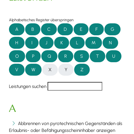
Alphabetisches Register überspringen
A
B
C
D
E
F
G
H
I
J
K
L
M
N
O
P
Q
R
S
T
U
V
W
X
Y
Z
Leistungen suchen
A
Abbrennen von pyrotechnischen Gegenständen als
Erlaubnis- oder Befähigungsscheininhaber anzeigen