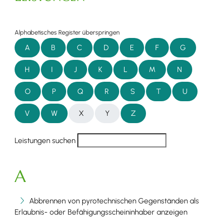
Alphabetisches Register überspringen
A
B
C
D
E
F
G
H
I
J
K
L
M
N
O
P
Q
R
S
T
U
V
W
X
Y
Z
Leistungen suchen
A
Abbrennen von pyrotechnischen Gegenständen als
Erlaubnis- oder Befähigungsscheininhaber anzeigen