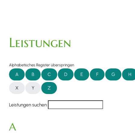
Leistungen
Alphabetisches Register überspringen
A
B
C
D
E
F
G
H
X
Y
Z
Leistungen suchen
A