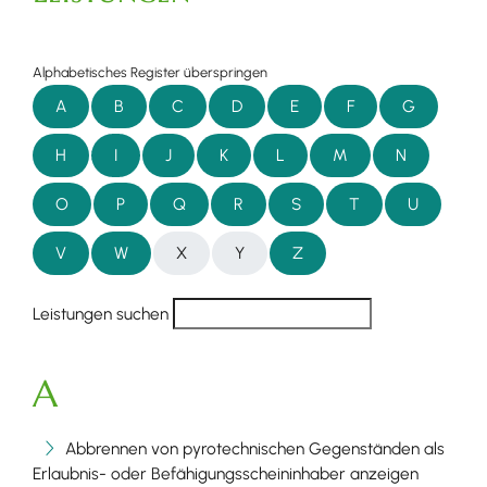
Alphabetisches Register überspringen
A
B
C
D
E
F
G
H
I
J
K
L
M
N
O
P
Q
R
S
T
U
V
W
X
Y
Z
Leistungen suchen
A
Abbrennen von pyrotechnischen Gegenständen als
Erlaubnis- oder Befähigungsscheininhaber anzeigen