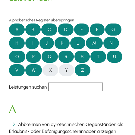
Alphabetisches Register überspringen
A
B
C
D
E
F
G
H
I
J
K
L
M
N
O
P
Q
R
S
T
U
V
W
X
Y
Z
Leistungen suchen
A
Abbrennen von pyrotechnischen Gegenständen als
Erlaubnis- oder Befähigungsscheininhaber anzeigen