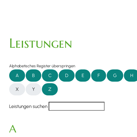
Leistungen
Alphabetisches Register überspringen
A
B
C
D
E
F
G
H
X
Y
Z
Leistungen suchen
A