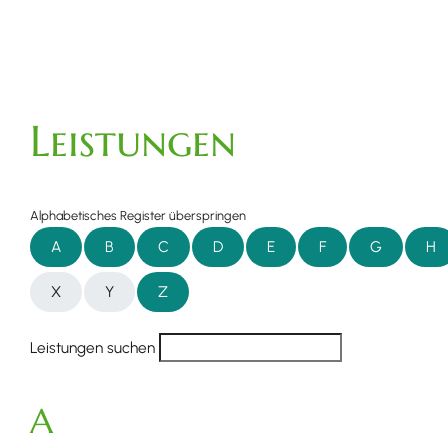
Leistungen
Alphabetisches Register überspringen
A
B
C
D
E
F
G
H
X
Y
Z
Leistungen suchen
A