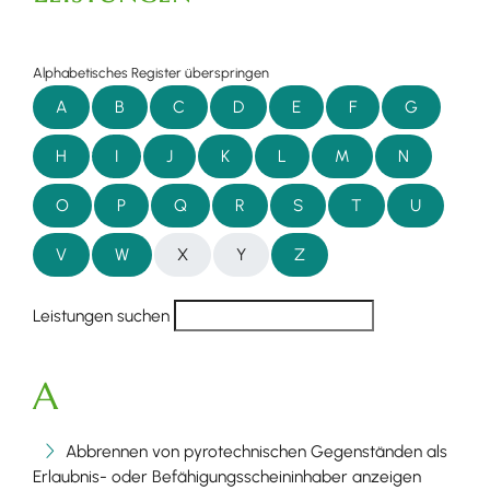
Alphabetisches Register überspringen
A
B
C
D
E
F
G
H
I
J
K
L
M
N
O
P
Q
R
S
T
U
V
W
X
Y
Z
Leistungen suchen
A
Abbrennen von pyrotechnischen Gegenständen als
Erlaubnis- oder Befähigungsscheininhaber anzeigen