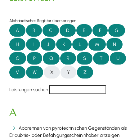
Alphabetisches Register überspringen
A
B
C
D
E
F
G
H
I
J
K
L
M
N
O
P
Q
R
S
T
U
V
W
X
Y
Z
Leistungen suchen
A
Abbrennen von pyrotechnischen Gegenständen als
Erlaubnis- oder Befähigungsscheininhaber anzeigen